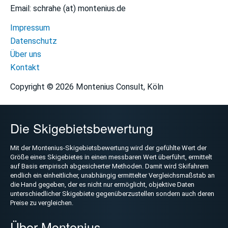
B2B
Email: schrahe (at) montenius.de
Navigation
Impressum
Benchmarking
überspringen
Datenschutz
Kommunikation
Über uns
Kontakt
Bericht
SkiMAGAZIN
Copyright © 2026 Montenius Consult, Köln
Der
Report
Die Skigebietsbewertung
Das
Mit der Montenius-Skigebietsbewertung wird der gefühlte Wert der
Kartenspiel
Größe eines Skigebietes in einen messbaren Wert überführt, ermittelt
auf Basis empirisch abgesicherter Methoden. Damit wird Skifahrern
endlich ein einheitlicher, unabhängig ermittelter Vergleichsmaßstab an
die Hand gegeben, der es nicht nur ermöglicht, objektive Daten
unterschiedlicher Skigebiete gegenüberzustellen sondern auch deren
Preise zu vergleichen.
Über Montenius