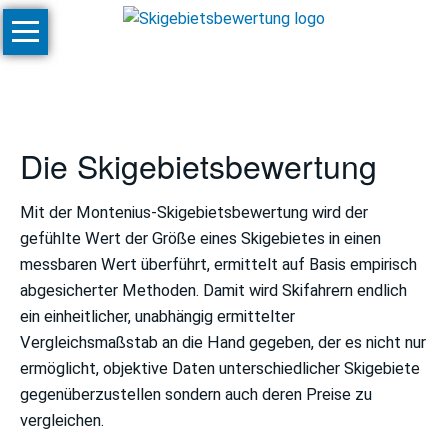
Navigation
Start
überspringen
Ranglisten
Größte
Skigebiete
Die Skigebietsbewertung
Komfortabelste
Mit der Montenius-Skigebietsbewertung wird der
Skigebiete
gefühlte Wert der Größe eines Skigebietes in einen
Schneesicherste
messbaren Wert überführt, ermittelt auf Basis empirisch
Skigebiete
abgesicherter Methoden. Damit wird Skifahrern endlich
ein einheitlicher, unabhängig ermittelter
Wertvollste
Vergleichsmaßstab an die Hand gegeben, der es nicht nur
Skigebiete
ermöglicht, objektive Daten unterschiedlicher Skigebiete
gegenüberzustellen sondern auch deren Preise zu
Preiswerteste
vergleichen.
Skigebiete