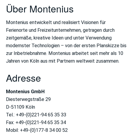
Über Montenius
Methodik
Skimeilen®
Montenius entwickelt und realisiert Visionen für
Ferienorte und Freizeitunternehmen, getragen durch
Skigebietskomfort
zeitgemäße, kreative Ideen und unter Verwendung
Liftkomfort
modernster Technologien – von der ersten Planskizze bis
zur Inbetriebnahme. Montenius arbeitet seit mehr als 10
Abfahrtskomfort
Jahren von Köln aus mit Partnern weltweit zusammen.
Gesamtbewertung
Adresse
Skigebietskomfort
Schneesicherheit
Montenius GmbH
Diesterwegstraße 29
Skigebiets-
D-51109 Köln
Wert
Tel.: +49-(0)221-94 65 35 33
Fax: +49-(0)221-94 65 35 34
Mitbewerten
Mobil: +49-(0)177-8 34 00 52