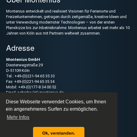
Montenius entwickelt und realisiert Visionen für Ferienorte und
Freizeitunternehmen, getragen durch zeitgemäße, kreative Ideen und
unter Verwendung modernster Technologien – von der ersten
Planskizze bis zur Inbetriebnahme. Montenius arbeitet seit mehr als 10
Jahren von Köln aus mit Partnern weltweit zusammen.
Adresse
Montenius GmbH
Diesterwegstraße 29
D-51109 Köln
Tel.: +49-(0)221-94 65 35 33
Fax: +49-(0)221-94 65 35 34
Mobil: +49-(0)177-8 34 00 52
Email: schrahe (at) montenius.de
Diese Webseite verwendet Cookies, um Ihnen
Navigation
Impressum
ein angenehmeres Surfen zu ermöglichen.
überspringen
Datenschutz
Mehr Infos
Über uns
Kontakt
Ok, verstanden.